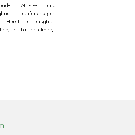
loud-, ALL-IP- und
brid - Telefonanlagen
r Hersteller easybell,
lion, und bintec-elmeg,
en