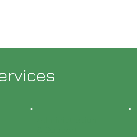
ervices
Administration
& Support