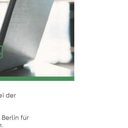
g
ei der
Berlin für
.